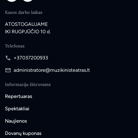
Kasos darbo laikas
ATOSTOGAUJAME
IKI RUGPJŪČIO 10 d.
Telefonas
+37037200933
administratore@muzikinisteatras.lt
Informacija žiūrovams
Repertuaras
Spektakliai
Naujienos
Dovanų kuponas