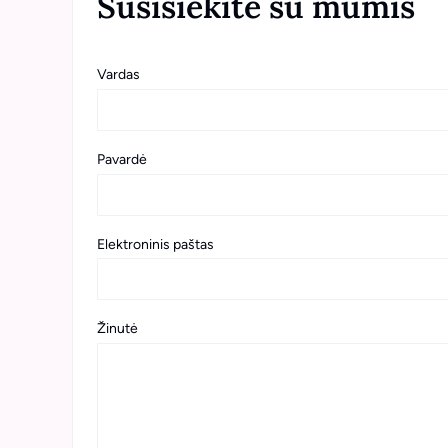
Susisiekite su mumis
Vardas
Pavardė
Elektroninis paštas
Žinutė