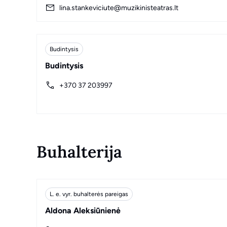
lina.stankeviciute@muzikinisteatras.lt
Budintysis
Budintysis
+370 37 203997
Buhalterija
L. e. vyr. buhalterės pareigas
Aldona Aleksiūnienė