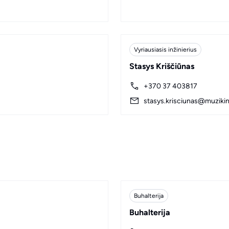
Vyriausiasis inžinierius
Stasys Kriščiūnas
+370 37 403817
stasys.krisciunas@muzikini
Buhalterija
Buhalterija