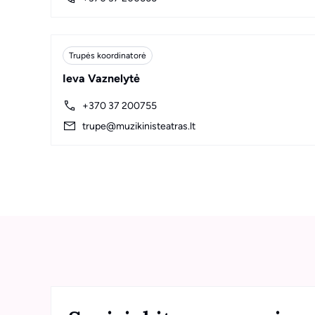
Trupės koordinatorė
Ieva Vaznelytė
+370 37 200755
trupe@muzikinisteatras.lt