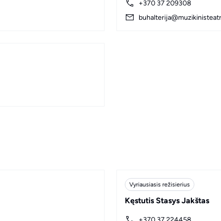
+370 37 209308
buhalterija@muzikinisteatr
Vyriausiasis režisierius
Kęstutis Stasys Jakštas
+370 37 224458