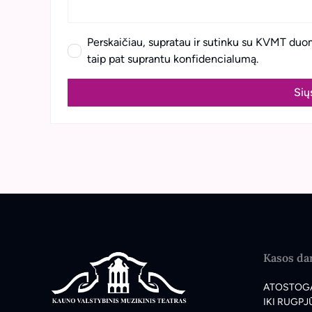
Perskaičiau, supratau ir sutinku su KVMT duo
taip pat suprantu konfidencialumą.
Sių
Kasos dar
ATOSTOG
IKI RUGPJŪ