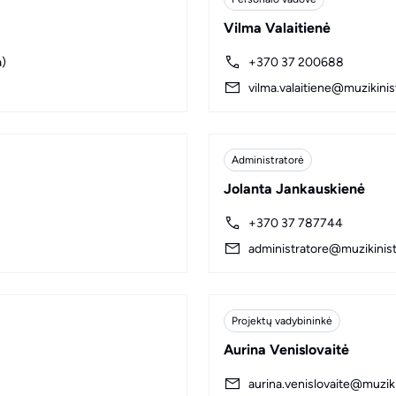
Vilma Valaitienė
a)
+370 37 200688
vilma.valaitiene@muzikinist
Administratorė
Jolanta Jankauskienė
+370 37 787744
administratore@muzikiniste
Projektų vadybininkė
Aurina Venislovaitė
aurina.venislovaite@muziki