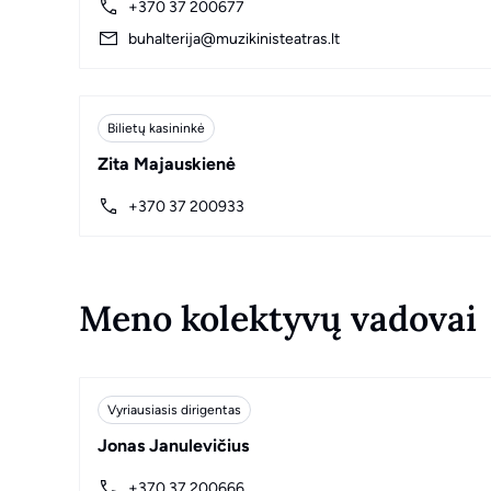
+370 37 200677
buhalterija@muzikinisteatras.lt
Bilietų kasininkė
Zita Majauskienė
+370 37 200933
Meno kolektyvų vadovai
Vyriausiasis dirigentas
Jonas Janulevičius
+370 37 200666