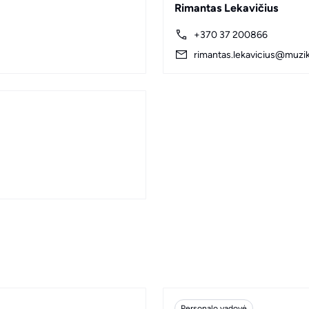
Rimantas Lekavičius
+370 37 200866
rimantas.lekavicius@muziki
Personalo vadovė