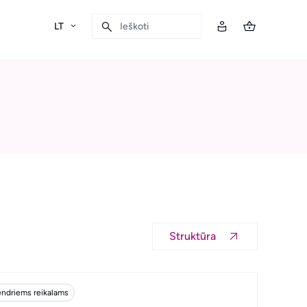
LT
Ieškoti
Struktūra
endriems reikalams