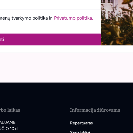
menų tvarkymo politika ir
Privatumo politika,
sti
bo laikas
Informacija žiūrovams
AUJAME
Repertuaras
ČIO 10 d.
Spektakliai