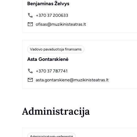
Benjaminas Želvys
+370 37 200633
ofisas@muzikinisteatras.lt
Vadovo pavaduotoja finansams
Asta Gontarskienė
+370 37 787741
asta.gontarskiene@muzikinisteatras.lt
Administracija
Administratorė–referentė