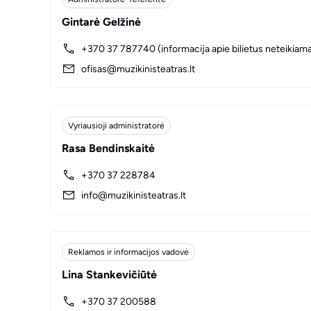
Gintarė Gelžinė
+370 37 787740 (informacija apie bilietus neteikiam
ofisas@muzikinisteatras.lt
Vyriausioji administratorė
Rasa Bendinskaitė
+370 37 228784
info@muzikinisteatras.lt
Reklamos ir informacijos vadovė
Lina Stankevičiūtė
+370 37 200588