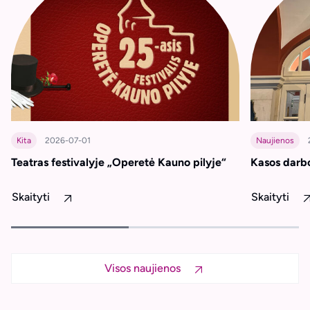
Kita
2026-07-01
Naujienos
Teatras festivalyje „Operetė Kauno pilyje“
Kasos darbo
Skaityti
Skaityti
Visos naujienos