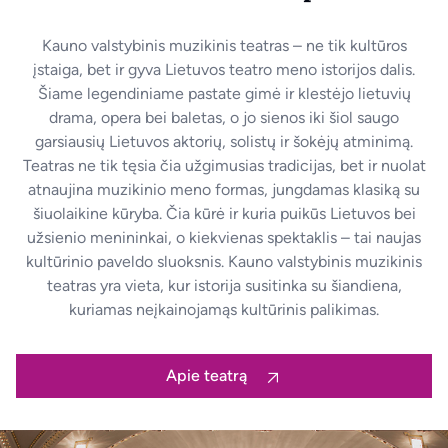
Kauno valstybinis muzikinis teatras – ne tik kultūros
įstaiga, bet ir gyva Lietuvos teatro meno istorijos dalis.
Šiame legendiniame pastate gimė ir klestėjo lietuvių
drama, opera bei baletas, o jo sienos iki šiol saugo
garsiausių Lietuvos aktorių, solistų ir šokėjų atminimą.
Teatras ne tik tęsia čia užgimusias tradicijas, bet ir nuolat
atnaujina muzikinio meno formas, jungdamas klasiką su
šiuolaikine kūryba. Čia kūrė ir kuria puikūs Lietuvos bei
užsienio menininkai, o kiekvienas spektaklis – tai naujas
kultūrinio paveldo sluoksnis. Kauno valstybinis muzikinis
teatras yra vieta, kur istorija susitinka su šiandiena,
kuriamas neįkainojamąs kultūrinis palikimas.
Apie teatrą