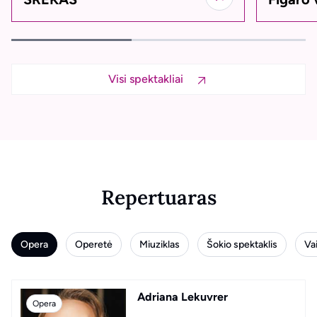
Visi spektakliai
Repertuaras
Opera
Operetė
Miuziklas
Šokio spektaklis
Va
Adriana Lekuvrer
LINKSMOJI NAŠLĖ
Elisabeth
Dezdemona
Aladinas
Naujų metų koncertas
Opera
Operetė
Miuziklas
Šokio spektaklis
Vaikams
Koncertas