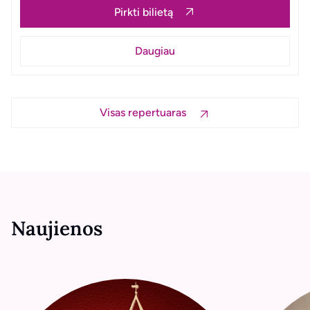
Pirkti bilietą
Pirkti bilietą
Pirkti bilietą
Pirkti bilietą
Daugiau
Daugiau
Daugiau
Daugiau
Visas repertuaras
Naujienos