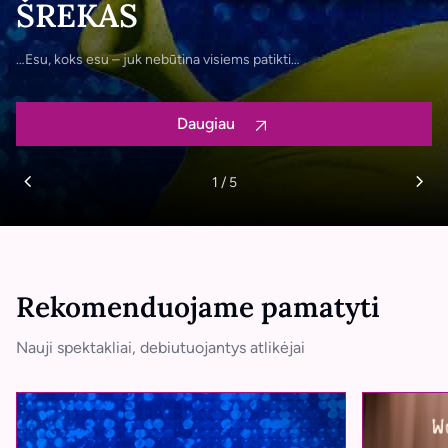
ŠREKAS
…Esu, koks esu – juk nebūtina visiems patikti…
Daugiau
1
/
5
LT
EN
Rekomenduojame pamatyti
Nauji spektakliai, debiutuojantys atlikėjai