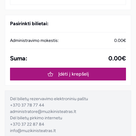
Pasirinkti bilietai:
Administravimo mokestis:
0.00€
Suma:
0.00€
Įdėti į krepšelį
Dėl bilietų rezervavimo elektroniniu paštu
+370 37 78 77 44
administratore@muzikinisteatras.lt
Dėl bilietų pirkimo internetu
+370 37 22 87 84
info@muzikinisteatras.lt