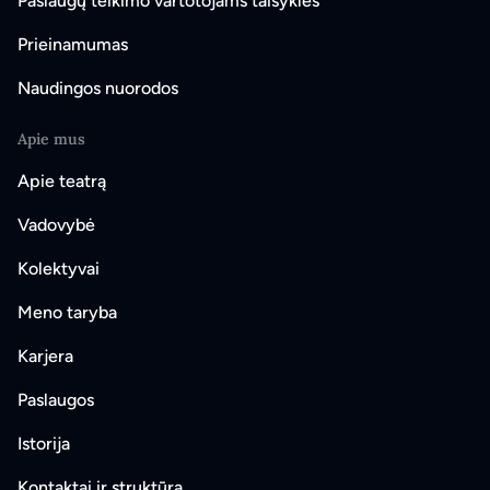
Paslaugų teikimo vartotojams taisyklės
Prieinamumas
Naudingos nuorodos
Apie mus
Apie teatrą
Vadovybė
Kolektyvai
Meno taryba
Karjera
Paslaugos
Istorija
Kontaktai ir struktūra