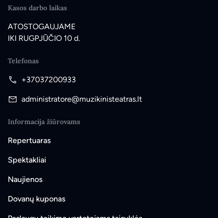
Kasos darbo laikas
ATOSTOGAUJAME
IKI RUGPJŪČIO 10 d.
Telefonas
+37037200933
administratore@muzikinisteatras.lt
Informacija žiūrovams
Repertuaras
Spektakliai
Naujienos
Dovanų kuponas