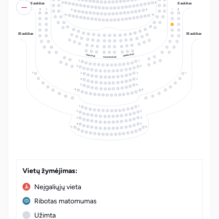
17
6
16
7
15
8
14
9
10
13
II aukštas
II aukštas
11
12
24
1
23
2
22
3
21
4
20
5
15
4
8
19
19
6
18
7
17
8
16
9
15
10
14
11
12
13
19
18
1
16
5
7
18
17
2
16
3
15
4
14
5
1
1
34
37
13
6
12
7
8
11
10
9
22
1
21
2
20
3
6
6
19
4
18
5
17
6
2
2
33
36
16
7
15
8
14
9
10
13
11
12
18
7
5
16
3
32
4
8
19
15
3
9
4
4
31
34
2
10
III aukštas
III aukštas
11
1
1
3
14
20
2
2
3
1
1
2
3
5
5
30
33
21
13
22
12
6
4
23
5
25
5
4
6
6
5
4
6
29
24
24
25
23
7
9
8
8
9
7
7
8
9
7
7
28
31
12
10
11
11
10
12
12
11
10
8
8
27
30
Dešinė ložė
Kairė ložė
26
Centrinė ložė
9
25
10
24
11
28
12
23
22
13
14
21
10
20
15
27
19
16
18
17
26
11
12
25
13
24
14
23
15
22
16
21
20
17
19
18
13
1
12
2
11
3
10
4
9
5
8
6
7
13
1
12
2
11
3
10
4
9
5
8
3
28
6
7
13
1
12
2
4
27
11
3
10
4
9
5
8
6
7
16
5
26
1
15
2
14
3
6
25
13
4
12
5
11
6
10
7
9
8
7
24
8
23
LT
EN
22
9
10
21
20
11
19
12
13
18
15
1
14
2
13
3
12
4
11
5
10
9
6
7
8
15
1
14
2
13
3
12
4
11
5
10
9
6
8
7
15
1
14
2
13
3
18
12
4
1
11
5
10
9
6
8
7
2
17
16
3
15
4
14
5
13
6
12
7
11
8
10
9
Vietų žymėjimas:
Neįgaliųjų vieta
Ribotas matomumas
Užimta