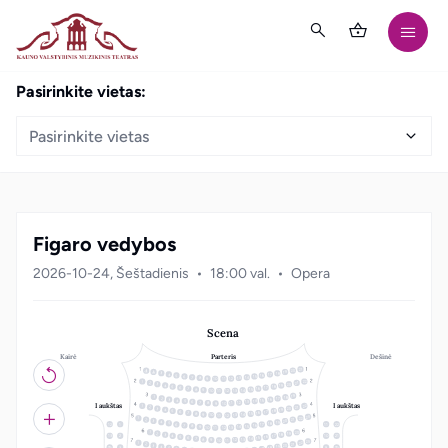
Pasirinkite vietas:
Pasirinkite vietas
Figaro vedybos
2026-10-24, Šeštadienis
18:00 val.
Opera
Scena
Kairė
Dešinė
Parteris
21
20
19
18
3
17
4
16
5
15
6
14
7
13
8
12
9
10
11
22
1
21
2
20
3
19
4
18
5
17
6
16
7
15
8
14
9
10
13
11
12
19
18
1
17
2
16
3
15
4
14
5
13
6
12
7
8
11
10
9
I aukštas
I aukštas
22
1
21
2
20
3
19
4
18
5
17
6
16
7
15
8
14
9
10
13
11
12
23
22
1
21
2
20
3
19
4
18
5
12
1
11
22
17
6
16
7
15
8
14
9
10
13
11
12
20
1
19
2
18
3
17
4
13
2
10
21
16
5
15
6
14
7
13
8
12
9
10
11
23
22
1
21
2
20
3
19
4
3
9
18
5