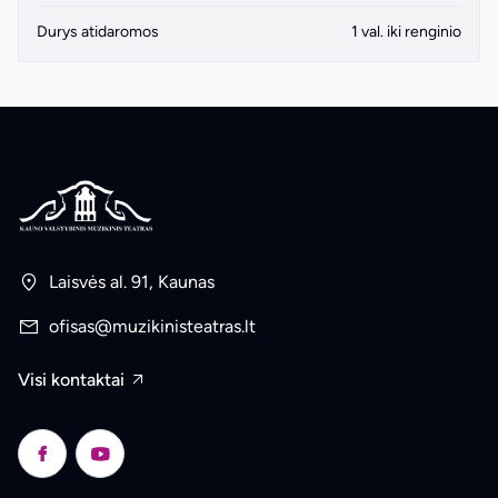
Durys atidaromos
1 val. iki renginio
Laisvės al. 91, Kaunas
ofisas@muzikinisteatras.lt
Visi kontaktai