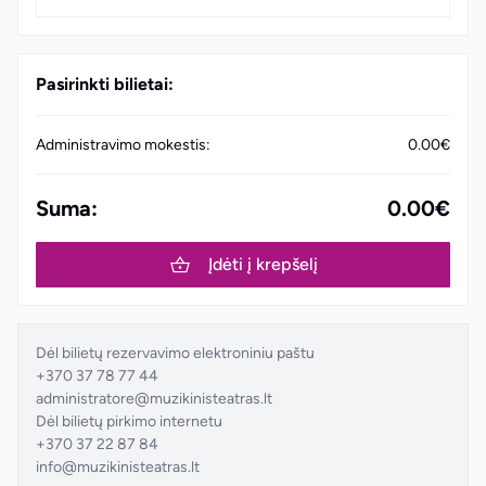
Pasirinkti bilietai:
Administravimo mokestis:
0.00€
Suma:
0.00€
Įdėti į krepšelį
Dėl bilietų rezervavimo elektroniniu paštu
+370 37 78 77 44
administratore@muzikinisteatras.lt
Dėl bilietų pirkimo internetu
+370 37 22 87 84
info@muzikinisteatras.lt