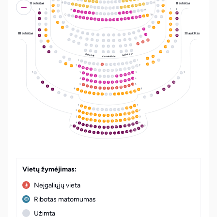
17
6
16
7
15
8
14
9
10
13
II aukštas
II aukštas
11
12
24
1
23
2
22
3
21
4
20
5
15
4
8
19
19
6
18
7
17
8
16
9
15
10
14
11
12
13
19
18
1
16
5
7
18
17
2
16
3
15
4
14
5
1
1
34
37
13
6
12
7
8
11
10
9
22
1
21
2
20
3
6
6
19
4
18
5
17
6
2
2
33
36
16
7
15
8
14
9
10
13
11
12
18
7
5
16
3
32
4
8
19
15
3
9
4
4
31
34
2
10
III aukštas
III aukštas
11
1
1
3
14
20
2
2
3
1
1
2
3
5
5
30
33
21
13
22
12
6
4
23
5
25
5
4
6
6
5
4
6
29
24
24
25
23
7
9
8
8
9
7
7
8
9
7
7
28
31
12
10
11
11
10
12
12
11
10
8
8
27
30
Dešinė ložė
Kairė ložė
26
Centrinė ložė
9
25
10
24
11
28
12
23
22
13
14
21
10
20
15
27
19
16
18
17
26
11
12
25
13
24
14
23
15
22
16
21
20
17
19
18
13
1
12
2
11
3
10
4
9
5
8
6
7
13
1
12
2
11
3
10
4
9
5
8
3
28
6
7
13
1
12
2
4
27
11
3
10
4
9
5
8
6
7
16
5
26
1
15
2
14
3
6
25
13
4
12
5
11
6
10
7
9
8
7
24
8
23
LT
EN
22
9
10
21
20
11
19
12
13
18
15
1
14
2
13
3
12
4
11
5
10
9
6
7
8
15
1
14
2
13
3
12
4
11
5
10
9
6
8
7
15
1
14
2
13
3
18
12
4
1
11
5
10
9
6
8
7
2
17
16
3
15
4
14
5
13
6
12
7
11
8
10
9
Vietų žymėjimas:
Neįgaliųjų vieta
Ribotas matomumas
Užimta