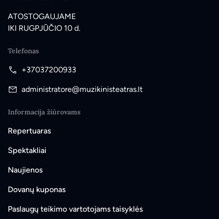
ATOSTOGAUJAME
IKI RUGPJŪČIO 10 d.
Telefonas
+37037200933
administratore@muzikinisteatras.lt
Informacija žiūrovams
Repertuaras
Spektakliai
Naujienos
Dovanų kuponas
Paslaugų teikimo vartotojams taisyklės