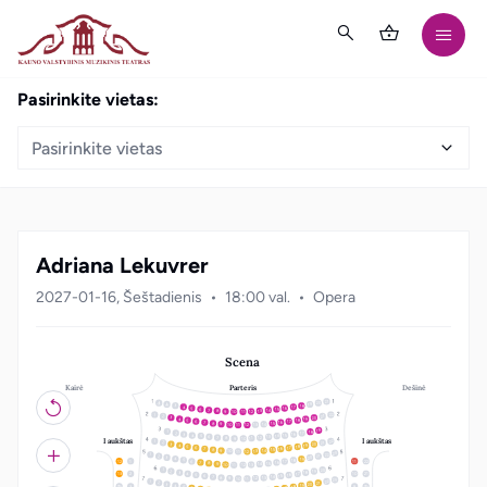
Pasirinkite vietas:
Pasirinkite vietas
Adriana Lekuvrer
2027-01-16, Šeštadienis
18:00 val.
Opera
Scena
Kairė
Dešinė
Parteris
21
20
19
18
3
17
4
16
5
15
6
14
7
13
8
12
9
10
11
22
1
21
2
20
3
19
4
18
5
17
6
16
7
15
8
14
9
10
13
11
12
19
18
1
17
2
16
3
15
4
14
5
13
6
12
7
8
11
10
9
I aukštas
I aukštas
22
1
21
2
20
3
19
4
18
5
17
6
16
7
15
8
14
9
10
13
11
12
23
22
1
21
2
20
3
19
4
18
5
12
1
11
22
17
6
16
7
15
8
14
9
10
13
11
12
20
1
19
2
18
3
17
4
13
2
10
21
16
5
15
6
14
7
13
8
12
9
10
11
23
22
1
21
2
20
3
19
4
3
9
18
5