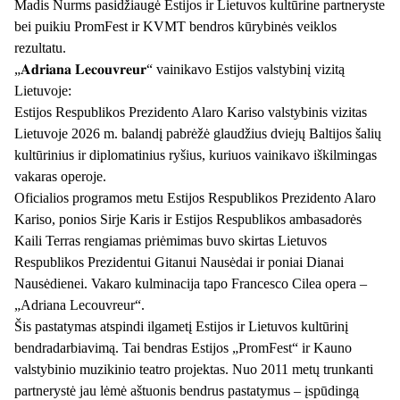
Madis Nurms pasidžiaugė Estijos ir Lietuvos kultūrine partneryste
bei puikiu PromFest ir KVMT bendros kūrybinės veiklos
rezultatu.
„𝐀𝐝𝐫𝐢𝐚𝐧𝐚 𝐋𝐞𝐜𝐨𝐮𝐯𝐫𝐞𝐮𝐫“ vainikavo Estijos valstybinį vizitą
Lietuvoje:
Estijos Respublikos Prezidento Alaro Kariso valstybinis vizitas
Lietuvoje 2026 m. balandį pabrėžė glaudžius dviejų Baltijos šalių
kultūrinius ir diplomatinius ryšius, kuriuos vainikavo iškilmingas
vakaras operoje.
Oficialios programos metu Estijos Respublikos Prezidento Alaro
Kariso, ponios Sirje Karis ir Estijos Respublikos ambasadorės
Kaili Terras rengiamas priėmimas buvo skirtas Lietuvos
Respublikos Prezidentui Gitanui Nausėdai ir poniai Dianai
Nausėdienei. Vakaro kulminacija tapo Francesco Cilea opera –
„Adriana Lecouvreur“.
Šis pastatymas atspindi ilgametį Estijos ir Lietuvos kultūrinį
bendradarbiavimą. Tai bendras Estijos „PromFest“ ir Kauno
valstybinio muzikinio teatro projektas. Nuo 2011 metų trunkanti
partnerystė jau lėmė aštuonis bendrus pastatymus – įspūdingą