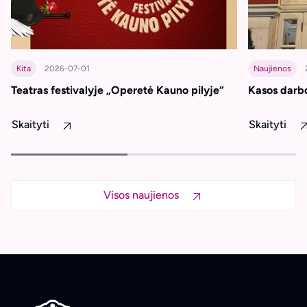
Kita
2026-07-01
Naujienos
Teatras festivalyje „Operetė Kauno pilyje“
Kasos darbo
Skaityti
Skaityti
Visos naujienos