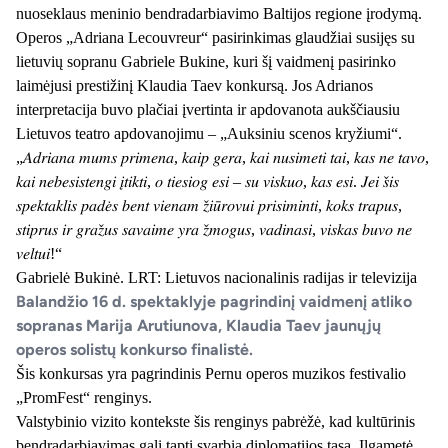
nuoseklaus meninio bendradarbiavimo Baltijos regione įrodymą.
Operos „Adriana Lecouvreur“ pasirinkimas glaudžiai susijęs su
lietuvių sopranu Gabriele Bukine, kuri šį vaidmenį pasirinko
laimėjusi prestižinį Klaudia Taev konkursą. Jos Adrianos
interpretacija buvo plačiai įvertinta ir apdovanota aukščiausiu
Lietuvos teatro apdovanojimu – „Auksiniu scenos kryžiumi“.
„𝐴𝑑𝑟𝑖𝑎𝑛𝑎 𝑚𝑢𝑚𝑠 𝑝𝑟𝑖𝑚𝑒𝑛𝑎, 𝑘𝑎𝑖𝑝 𝑔𝑒𝑟𝑎, 𝑘𝑎𝑖 𝑛𝑢𝑠𝑖𝑚𝑒𝑡𝑖 𝑡𝑎𝑖, 𝑘𝑎𝑠 𝑛𝑒 𝑡𝑎𝑣𝑜,
𝑘𝑎𝑖 𝑛𝑒𝑏𝑒𝑠𝑖𝑠𝑡𝑒𝑛𝑔𝑖 𝑖̨𝑡𝑖𝑘𝑡𝑖, 𝑜 𝑡𝑖𝑒𝑠𝑖𝑜𝑔 𝑒𝑠𝑖 – 𝑠𝑢 𝑣𝑖𝑠𝑘𝑢𝑜, 𝑘𝑎𝑠 𝑒𝑠𝑖. 𝐽𝑒𝑖 𝑠̌𝑖𝑠
𝑠𝑝𝑒𝑘𝑡𝑎𝑘𝑙𝑖𝑠 𝑝𝑎𝑑𝑒̇𝑠 𝑏𝑒𝑛𝑡 𝑣𝑖𝑒𝑛𝑎𝑚 𝑧̌𝑖𝑢̄𝑟𝑜𝑣𝑢𝑖 𝑝𝑟𝑖𝑠𝑖𝑚𝑖𝑛𝑡𝑖, 𝑘𝑜𝑘𝑠 𝑡𝑟𝑎𝑝𝑢𝑠,
𝑠𝑡𝑖𝑝𝑟𝑢𝑠 𝑖𝑟 𝑔𝑟𝑎𝑧̌𝑢𝑠 𝑠𝑎𝑣𝑎𝑖𝑚𝑒 𝑦𝑟𝑎 𝑧̌𝑚𝑜𝑔𝑢𝑠, 𝑣𝑎𝑑𝑖𝑛𝑎𝑠𝑖, 𝑣𝑖𝑠𝑘𝑎𝑠 𝑏𝑢𝑣𝑜 𝑛𝑒
𝑣𝑒𝑙𝑡𝑢𝑖!“
Gabrielė Bukinė. LRT: Lietuvos nacionalinis radijas ir televizija
Balandžio 16 d. spektaklyje pagrindinį vaidmenį atliko
sopranas Marija Arutiunova, Klaudia Taev jaunųjų
operos solistų konkurso finalistė.
Šis konkursas yra pagrindinis Pernu operos muzikos festivalio
„PromFest“ renginys.
Valstybinio vizito kontekste šis renginys pabrėžė, kad kultūrinis
bendradarbiavimas gali tapti svarbia diplomatijos tąsa. Ilgametė