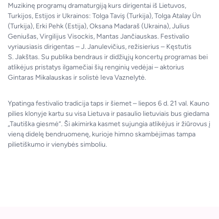
Muzikinę programų dramaturgiją kurs dirigentai iš Lietuvos,
Turkijos, Estijos ir Ukrainos: Tolga Taviş (Turkija), Tolga Atalay Ün
(Turkija), Erki Pehk (Estija), Oksana Madaraš (Ukraina), Julius
Geniušas, Virgilijus Visockis, Mantas Jančiauskas. Festivalio
vyriausiasis dirigentas – J. Janulevičius, režisierius – Kęstutis
S. Jakštas. Su publika bendraus ir didžiųjų koncertų programas bei
atlikėjus pristatys ilgamečiai šių renginių vedėjai – aktorius
Gintaras Mikalauskas ir solistė Ieva Vaznelytė.
Ypatinga festivalio tradicija taps ir šiemet – liepos 6 d. 21 val. Kauno
pilies klonyje kartu su visa Lietuva ir pasaulio lietuviais bus giedama
„Tautiška giesmė“. Ši akimirka kasmet sujungia atlikėjus ir žiūrovus į
vieną didelę bendruomenę, kurioje himno skambėjimas tampa
pilietiškumo ir vienybės simboliu.