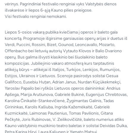
vėrinys. Pagrindiniai festivalio renginiai vyks Valstybės dienos
išvakarėse ir liepos 6-ąją Kauno pilies prieigose.
Visi festivalio renginiai nemokami.
Liepos 5-osios vakarą publika kviečiama į operos ir baleto gala
koncertą. Programoje išgirsime garsiausias operų arijas ir duetus iš
Verdi, Puccini, Rossini, Bizet, Gounod, Leoncavallo, Mozarto,
Offenbacho bei lietuvių autorių Vytauto Klovos ir Balio Dvariono
operų. Bus galima išvysti klasikinio bei šiuolaikinio baleto
kompozicijas. Jubiliejinio vakaro atmosferą kurs tarptautinis
atlikėjų būrys – atlikėjai iš Italijos, Turkijos, Lenkijos, Rumunijos,
Estijos, Ukrainos ir Lietuvos. Scenoje pasirodys solistai Gesua
Gallifoco, Eusebiu Huțan, Adrian Janus, Nurdan Küçükekmekçi,
Yaroslav Papailo bei ryškūs Lietuvos operos dainininkai: Andrius
Apšega, Marija Arutiunova, Gabrielė Bukinė, Eugenijus Chrebtovas,
Karolina Činikaitė-Stankevičienė, Žygimantas Galinis, Tadas
Girininkas, Karolis Kašiuba, Ingrida Kažemėkaitė, Gabrielė
Kuzmickaitė, Laimonas Pautienius, Tomas Pavilionis, Gitana
Pečkytė, Joris Rubinovas, V. Zeilikovičiūtė, baleto numerius atliks
Kauno valstybinio muzikinio teatro baletas ir solistai Deividas Dulka,
Petra Karina Hirvi, Laura Kaljunen ir Yamato Matsui.