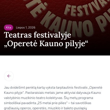
Kita
Liepos 1, 2026
Teatras festivalyje
„Operetė Kauno pilyje“
LT
Jau dvidešimt penktą kartą vyksta tarptautinis festivalis „Operetė
Kauno pilyje“. Pastaraisiais metais jame aktyviai dalyvauja Kauno
valstybinio muzikinio teatro kolektyvas. Šių metų programa
simboliškai pavadinta „25 metai prie pilies“ – tai savotiškas
gražiausių operos, operetės, miuziklo ir baleto puslapių