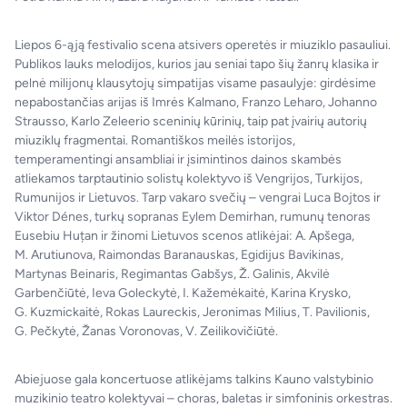
Liepos 6-ąją festivalio scena atsivers operetės ir miuziklo pasauliui.
Publikos lauks melodijos, kurios jau seniai tapo šių žanrų klasika ir
pelnė milijonų klausytojų simpatijas visame pasaulyje: girdėsime
nepabostančias arijas iš Imrės Kalmano, Franzo Leharo, Johanno
Strausso, Karlo Zeleerio sceninių kūrinių, taip pat įvairių autorių
miuziklų fragmentai. Romantiškos meilės istorijos,
temperamentingi ansambliai ir įsimintinos dainos skambės
atliekamos tarptautinio solistų kolektyvo iš Vengrijos, Turkijos,
Rumunijos ir Lietuvos. Tarp vakaro svečių – vengrai Luca Bojtos ir
Viktor Dénes, turkų sopranas Eylem Demirhan, rumunų tenoras
Eusebiu Huțan ir žinomi Lietuvos scenos atlikėjai: A. Apšega,
M. Arutiunova, Raimondas Baranauskas, Egidijus Bavikinas,
Martynas Beinaris, Regimantas Gabšys, Ž. Galinis, Akvilė
Garbenčiūtė, Ieva Goleckytė, I. Kažemėkaitė, Karina Krysko,
G. Kuzmickaitė, Rokas Laureckis, Jeronimas Milius, T. Pavilionis,
G. Pečkytė, Žanas Voronovas, V. Zeilikovičiūtė.
Abiejuose gala koncertuose atlikėjams talkins Kauno valstybinio
muzikinio teatro kolektyvai – choras, baletas ir simfoninis orkestras.