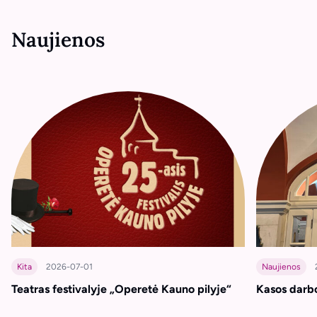
Naujienos
Kita
2026-07-01
Naujienos
Teatras festivalyje „Operetė Kauno pilyje“
Kasos darbo