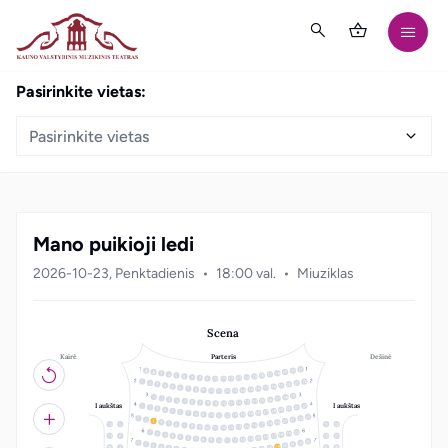
Pasirinkite vietas:
Pasirinkite vietas
Mano puikioji ledi
2026-10-23, Penktadienis
18:00 val.
Miuziklas
Scena
Kairė
Dešinė
Parteris
21
20
19
18
3
17
4
16
5
15
6
14
7
13
8
12
9
10
11
22
1
21
2
20
3
19
4
18
5
17
6
16
7
15
8
14
9
10
13
11
12
19
18
1
17
2
16
3
15
4
14
5
13
6
12
7
8
11
10
9
I aukštas
I aukštas
22
1
21
2
20
3
19
4
18
5
17
6
16
7
15
8
14
9
10
13
11
12
23
22
1
21
2
20
3
19
4
18
5
12
1
11
22
17
6
16
7
15
8
14
9
10
13
11
12
20
1
19
2
18
3
17
4
13
2
10
21
16
5
15
6
14
7
13
8
12
9
10
11
23
22
1
21
2
20
3
19
4
3
9
18
5