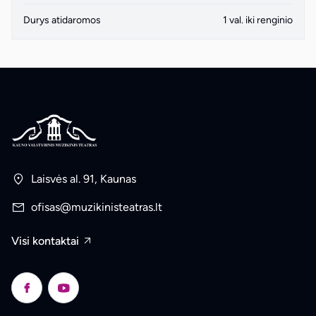
Durys atidaromos
1 val. iki renginio
Laisvės al. 91, Kaunas
ofisas@muzikinisteatras.lt
Visi kontaktai