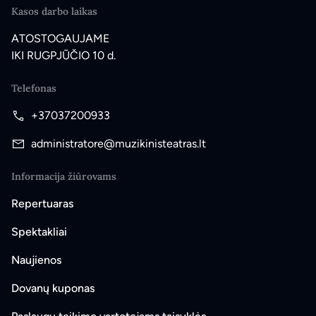
Kasos darbo laikas
ATOSTOGAUJAME
IKI RUGPJŪČIO 10 d.
Telefonas
+37037200933
administratore@muzikinisteatras.lt
Informacija žiūrovams
Repertuaras
Spektakliai
Naujienos
Dovanų kuponas