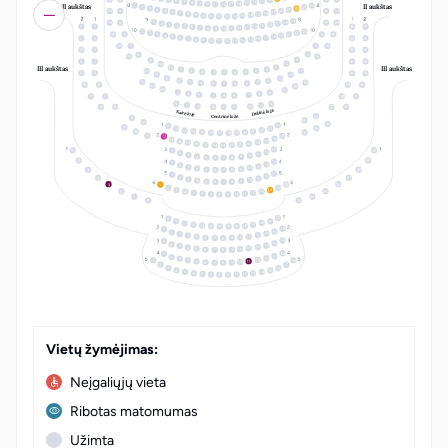
17
6
16
7
15
8
14
9
10
13
II aukštas
II aukštas
11
12
24
1
23
2
22
3
21
4
20
5
15
4
8
19
19
6
18
7
17
8
16
9
15
10
14
11
12
13
19
18
1
16
5
7
18
17
2
16
3
15
4
14
5
1
1
34
37
13
6
12
7
8
11
10
9
22
1
21
2
20
3
6
6
19
4
18
5
17
6
2
2
33
36
16
7
15
8
14
9
10
13
11
12
18
7
5
16
3
32
4
8
19
15
3
9
4
4
31
34
2
10
III aukštas
III aukštas
11
1
1
3
14
20
2
2
3
1
1
2
3
5
5
30
33
21
13
22
12
6
4
23
5
25
5
4
6
6
5
4
6
29
24
24
25
23
7
9
8
8
9
7
7
8
9
7
7
28
31
12
10
11
11
10
12
12
11
10
8
8
27
30
Dešinė ložė
Kairė ložė
26
Centrinė ložė
9
25
10
24
11
28
12
23
22
13
14
21
10
20
15
27
19
16
18
17
26
11
12
25
13
24
14
23
15
22
16
21
20
17
19
18
13
1
12
2
11
3
10
4
9
5
8
6
7
13
1
12
2
11
3
10
4
9
5
8
3
28
6
7
13
1
12
2
4
27
11
3
10
4
9
5
8
6
7
16
5
26
1
15
2
14
3
6
25
13
4
12
5
11
6
10
7
9
8
7
24
8
23
LT
EN
22
9
10
21
20
11
19
12
13
18
15
1
14
2
13
3
12
4
11
5
10
9
6
7
8
15
1
14
2
13
3
12
4
11
5
10
9
6
8
7
15
1
14
2
13
3
18
12
4
1
11
5
10
9
6
8
7
2
17
16
3
15
4
14
5
13
6
12
7
11
8
10
9
Vietų žymėjimas:
Neįgaliųjų vieta
Ribotas matomumas
Užimta