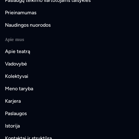
Paslaugų teikimo vartotojams taisyklės
Prieinamumas
Naudingos nuorodos
Apie mus
Apie teatrą
Vadovybė
Kolektyvai
Meno taryba
Karjera
Paslaugos
Istorija
Kontaktai ir struktūra