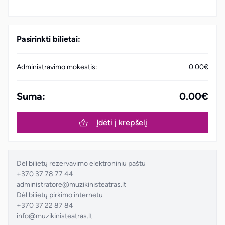
Pasirinkti bilietai:
Administravimo mokestis:
0.00€
Suma:
0.00€
Įdėti į krepšelį
Dėl bilietų rezervavimo elektroniniu paštu
+370 37 78 77 44
administratore@muzikinisteatras.lt
Dėl bilietų pirkimo internetu
+370 37 22 87 84
info@muzikinisteatras.lt