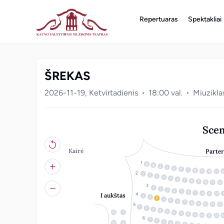
Repertuaras
Spektakliai
ŠREKAS
2026-11-19, Ketvirtadienis
18:00 val.
Miuzikla
Sce
Kairė
Parter
3
4
5
6
7
8
9
1
10
11
1
2
3
4
5
6
7
8
9
10
12
11
1
2
3
4
5
6
7
8
1
10
9
I aukštas
1
2
3
4
5
6
7
8
9
10
12
11
1
2
3
4
5
12
1
6
7
8
9
10
1
12
11
1
2
3
4
13
2
5