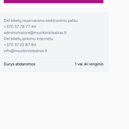
Dėl bilietų rezervavimo elektroniniu paštu
+370 37 78 77 44
administratore@muzikinisteatras.lt
Dėl bilietų pirkimo internetu
+370 37 22 87 84
info@muzikinisteatras.lt
Durys atidaromos
1 val. iki renginio