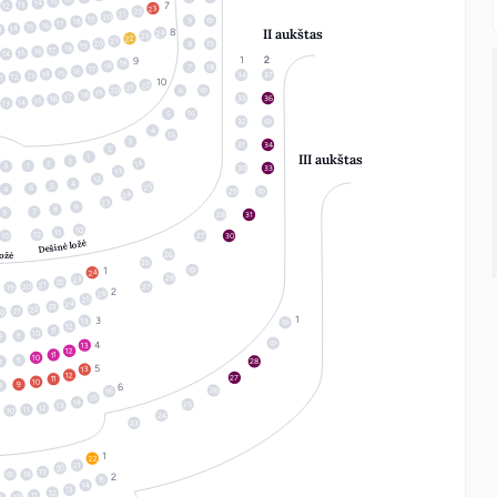
15
14
13
12
23
22
21
20
19
9
18
17
16
15
14
3
II aukštas
24
23
22
21
20
8
19
19
18
17
16
15
14
19
18
7
18
17
16
15
14
34
37
13
12
1
22
21
20
6
19
18
17
33
36
16
15
14
13
5
16
32
4
15
3
31
34
2
III aukštas
1
3
14
2
1
3
30
33
13
12
4
5
25
6
4
29
24
23
9
8
7
9
28
31
10
11
12
10
27
30
Dešinė ložė
26
ložė
25
24
28
23
22
21
20
27
19
26
25
24
23
22
21
20
13
12
11
10
9
8
13
12
11
10
9
8
28
13
12
27
11
10
9
8
26
16
15
14
25
13
12
11
10
24
23
22
21
20
19
18
15
14
13
12
11
10