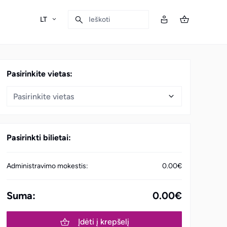
LT
Ieškoti
Pasirinkite vietas:
Pasirinkite vietas
Pasirinkti bilietai:
Administravimo mokestis:
0.00€
Suma:
0.00€
Įdėti į krepšelį