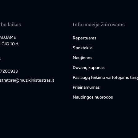
bo laikas
Informacija žiūrovams
AUJAME
Repertuaras
ČIO 10 d.
Spektakliai
s
Naujienos
Dovanų kuponas
7200933
Paslaugų teikimo vartotojams tais
stratore@muzikinisteatras.lt
Prieinamumas
Naudingos nuorodos