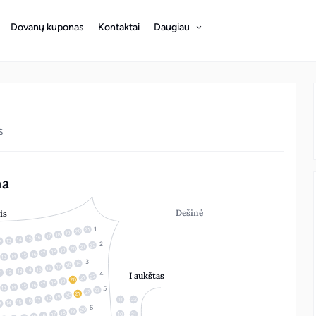
Dovanų kuponas
Kontaktai
Daugiau
s
na
Dešinė
is
21
20
19
18
17
16
15
14
13
2
22
21
20
19
18
17
16
15
14
13
19
18
17
16
15
14
13
12
1
I aukštas
22
21
20
19
18
17
16
15
14
13
23
22
21
20
19
18
11
22
17
16
15
14
3
20
19
18
17
10
21
16