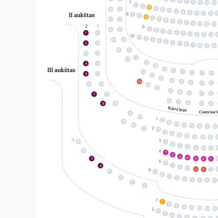
6
7
8
9
10
11
1
2
3
4
3
5
6
7
8
9
10
1
12
11
II aukštas
1
2
3
4
5
15
4
6
7
8
9
10
11
12
13
1
16
5
2
3
4
5
1
1
6
7
8
1
10
9
1
2
3
6
4
5
6
2
2
7
8
9
10
12
11
18
7
3
8
19
9
4
4
10
III aukštas
11
1
20
2
3
2
1
5
5
21
22
6
23
5
4
6
5
6
24
25
7
8
9
7
8
7
7
12
11
10
12
11
8
8
Kairė ložė
Centrinė 
9
10
11
12
13
14
10
15
16
17
18
11
12
13
14
15
16
17
18
19
1
2
3
4
5
6
7
1
2
3
4
5
3
6
7
1
2
4
3
4
5
6
7
5
1
2
3
6
4
5
6
7
8
9
7
8
9
10
11
12
13
1
2
3
4
5