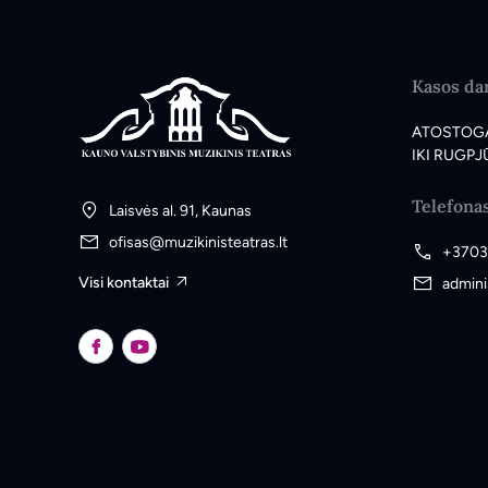
Kasos dar
ATOSTOG
IKI RUGPJŪ
Telefona
Laisvės al. 91, Kaunas
ofisas@muzikinisteatras.lt
+3703
Visi kontaktai
admini