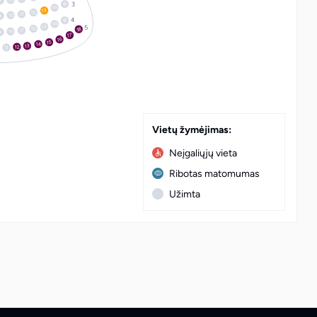
9
15
14
13
12
11
10
9
15
14
13
12
18
11
10
9
17
16
15
14
13
12
11
Vietų žymėjimas:
Neįgaliųjų vieta
Ribotas matomumas
Užimta