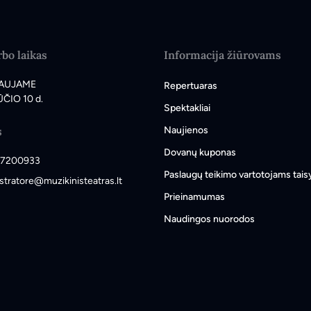
bo laikas
Informacija žiūrovams
AUJAME
Repertuaras
ČIO 10 d.
Spektakliai
s
Naujienos
Dovanų kuponas
7200933
Paslaugų teikimo vartotojams tais
stratore@muzikinisteatras.lt
Prieinamumas
Naudingos nuorodos