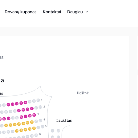
Dovanų kuponas
Kontaktai
Daugiau
as
na
Dešinė
is
21
20
19
18
17
16
15
14
13
2
22
21
20
19
18
17
16
15
14
13
19
18
17
16
15
14
13
12
1
I aukštas
22
21
20
19
18
17
16
15
14
13
23
22
21
20
19
18
11
22
17
16
15
14
3
20
19
18
17
10
21
16