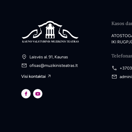
Kasos dar
ATOSTOG
IKI RUGPJŪ
Telefona
Laisvės al. 91, Kaunas
ofisas@muzikinisteatras.lt
+3703
Visi kontaktai
admini