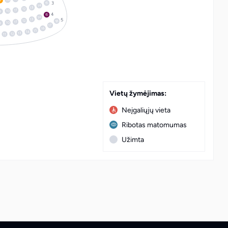
9
15
14
13
12
11
10
9
15
14
13
12
18
11
10
9
17
16
15
14
13
12
11
Vietų žymėjimas:
Neįgaliųjų vieta
Ribotas matomumas
Užimta