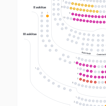
6
7
8
9
10
11
1
2
3
4
3
5
6
7
8
9
10
1
12
11
II aukštas
1
2
3
4
5
15
4
6
7
8
9
10
11
12
13
1
16
5
2
3
4
5
1
1
6
7
8
1
10
9
1
2
3
6
4
5
6
2
2
7
8
9
10
12
11
18
7
3
8
19
9
4
4
10
III aukštas
11
1
20
2
3
2
1
5
5
21
22
6
23
5
4
6
5
6
24
25
7
8
9
7
8
7
7
12
11
10
12
11
8
8
Kairė ložė
Centrinė 
9
10
11
12
13
14
10
15
16
17
18
11
12
13
14
15
16
17
18
19
1
2
3
4
5
6
7
1
2
3
4
5
3
6
7
1
2
4
3
4
5
6
7
5
1
2
3
6
4
5
6
7
8
9
7
8
9
10
11
12
13
1
2
3
4
5