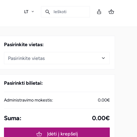
LT
Ieškoti
Pasirinkite vietas:
Pasirinkite vietas
Pasirinkti bilietai:
Administravimo mokestis:
0.00€
Suma:
0.00€
Įdėti į krepšelį