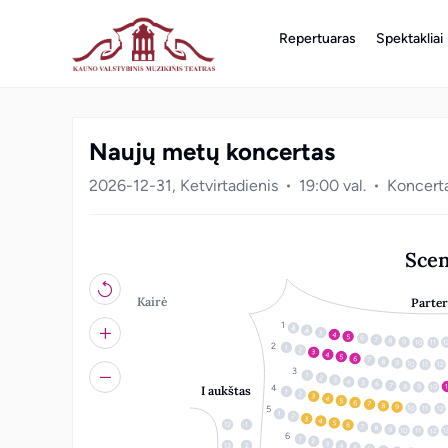
Repertuaras
Spektakliai
Naujų metų koncertas
2026-12-31, Ketvirtadienis
19:00 val.
Koncert
Sce
Kairė
Parter
3
4
5
6
7
8
9
1
10
11
1
2
3
4
5
6
7
8
9
10
12
11
1
2
3
4
5
6
7
8
1
10
9
I aukštas
1
2
3
4
5
6
7
8
9
10
12
11
1
2
3
4
5
12
1
6
7
8
9
10
1
12
11
1
2
3
4
13
2
5