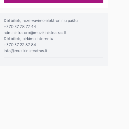
Dėl bilietų rezervavimo elektroniniu paštu
+370 37 78 77 44
administratore@muzikinisteatras.lt
Dėl bilietų pirkimo internetu
+370 37 22 87 84
info@muzikinisteatras.lt