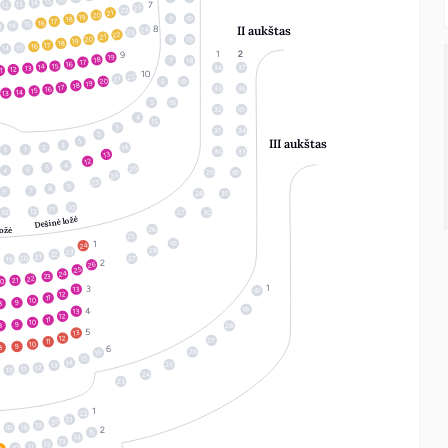
15
14
13
12
23
22
21
20
19
9
18
17
16
15
14
3
II aukštas
24
23
22
21
20
8
19
19
18
17
16
15
14
19
18
7
18
17
16
15
14
34
37
13
12
1
22
21
20
6
19
18
17
33
36
16
15
14
13
5
16
32
4
15
3
31
34
2
III aukštas
1
3
14
2
1
3
30
33
13
12
4
5
25
6
4
29
24
23
9
8
7
9
28
31
10
11
12
10
27
30
Dešinė ložė
26
ložė
25
24
28
23
22
21
20
27
19
26
25
24
23
22
21
20
13
12
11
10
9
8
13
12
11
10
9
8
28
13
12
27
11
10
9
8
26
16
15
14
25
13
12
11
10
24
23
22
21
20
19
18
15
14
13
12
11
10