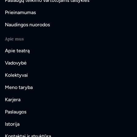
Paslaugų teikimo vartotojams taisyklės
Prieinamumas
Naudingos nuorodos
Apie mus
Apie teatrą
Vadovybė
Kolektyvai
Meno taryba
Karjera
Paslaugos
Istorija
Kontaktai ir struktūra