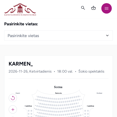
Pasirinkite vietas:
Pasirinkite vietas
KARMEN_
2026-11-26, Ketvirtadienis
18:00 val.
Šokio spektaklis
Scena
Kairė
Dešinė
Parteris
21
20
19
18
3
17
4
16
5
15
6
14
7
13
8
12
9
10
11
22
1
21
2
20
3
19
4
18
5
17
6
16
7
15
8
14
9
10
13
11
12
19
18
1
17
2
16
3
15
4
14
5
13
6
12
7
8
11
10
9
I aukštas
I aukštas
22
1
21
2
20
3
19
4
18
5
17
6
16
7
15
8
14
9
10
13
11
12
23
22
1
21
2
20
3
19
4
18
5
12
1
11
22
17
6
16
7
15
8
14
9
10
13
11
12
20
1
19
2
18
3
17
4
13
2
10
21
16
5
15
6
14
7
13
8
12
9
10
11
23
22
1
21
2
20
3
19
4
3
9
18
5