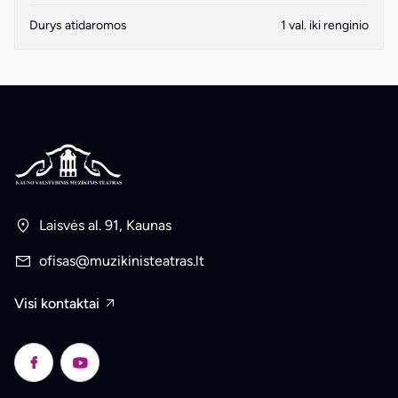
Durys atidaromos
1 val. iki renginio
Laisvės al. 91, Kaunas
ofisas@muzikinisteatras.lt
Visi kontaktai