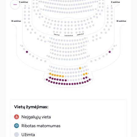
17
6
16
7
15
8
14
9
10
13
II aukštas
II aukštas
11
12
24
1
23
2
22
3
21
4
20
5
15
4
8
19
19
6
18
7
17
8
16
9
15
10
14
11
12
13
19
18
1
16
5
7
18
17
2
16
3
15
4
14
5
1
1
34
37
13
6
12
7
8
11
10
9
22
1
21
2
20
3
6
6
19
4
18
5
17
6
2
2
33
36
16
7
15
8
14
9
10
13
11
12
18
7
5
16
3
32
4
8
19
15
3
9
4
4
31
34
2
10
III aukštas
III aukštas
11
1
1
3
14
20
2
2
3
1
1
2
3
5
5
30
33
21
13
22
12
6
4
23
5
25
5
4
6
6
5
4
6
29
24
24
25
23
7
9
8
8
9
7
7
8
9
7
7
28
31
12
10
11
11
10
12
12
11
10
8
8
27
30
Dešinė ložė
Kairė ložė
26
Centrinė ložė
9
25
10
24
11
28
12
23
22
13
14
21
10
20
15
27
19
16
18
17
26
11
12
25
13
24
14
23
15
22
16
21
20
17
19
18
13
1
12
2
11
3
10
4
9
5
8
6
7
13
1
12
2
11
3
10
4
9
5
8
3
28
6
7
13
1
12
2
4
27
11
3
10
4
9
5
8
6
7
16
5
26
1
15
2
14
3
6
25
13
4
12
5
11
6
10
7
9
8
7
24
8
23
LT
EN
22
9
10
21
20
11
19
12
13
18
15
1
14
2
13
3
12
4
11
5
10
9
6
7
8
15
1
14
2
13
3
12
4
11
5
10
9
6
8
7
15
1
14
2
13
3
18
12
4
1
11
5
10
9
6
8
7
2
17
16
3
15
4
14
5
13
6
12
7
11
8
10
9
Vietų žymėjimas:
Neįgaliųjų vieta
Ribotas matomumas
Užimta