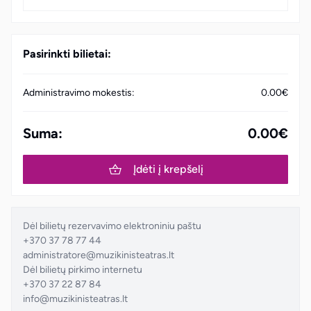
Pasirinkti bilietai:
Administravimo mokestis:
0.00€
Suma:
0.00€
Įdėti į krepšelį
Dėl bilietų rezervavimo elektroniniu paštu
+370 37 78 77 44
administratore@muzikinisteatras.lt
Dėl bilietų pirkimo internetu
+370 37 22 87 84
info@muzikinisteatras.lt