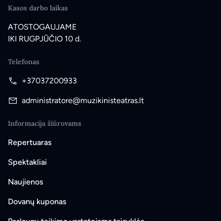
Kasos darbo laikas
ATOSTOGAUJAME
IKI RUGPJŪČIO 10 d.
Telefonas
+37037200933
administratore@muzikinisteatras.lt
Informacija žiūrovams
Repertuaras
Spektakliai
Naujienos
Dovanų kuponas