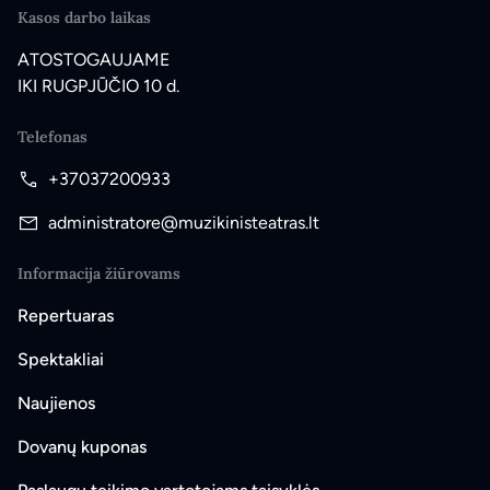
Kasos darbo laikas
ATOSTOGAUJAME
IKI RUGPJŪČIO 10 d.
Telefonas
+37037200933
administratore@muzikinisteatras.lt
Informacija žiūrovams
Repertuaras
Spektakliai
Naujienos
Dovanų kuponas