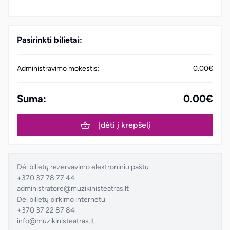
Pasirinkti bilietai:
Administravimo mokestis:
0.00€
Suma:
0.00€
Įdėti į krepšelį
Dėl bilietų rezervavimo elektroniniu paštu
+370 37 78 77 44
administratore@muzikinisteatras.lt
Dėl bilietų pirkimo internetu
+370 37 22 87 84
info@muzikinisteatras.lt