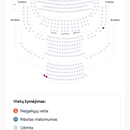
17
6
16
7
15
8
14
9
10
13
II aukštas
II aukštas
11
12
24
1
23
2
22
3
21
4
20
5
15
4
8
19
19
6
18
7
17
8
16
9
15
10
14
11
12
13
19
18
1
16
5
7
18
17
2
16
3
15
4
14
5
1
1
34
37
13
6
12
7
8
11
10
9
22
1
21
2
20
3
6
6
19
4
18
5
17
6
2
2
33
36
16
7
15
8
14
9
10
13
11
12
18
7
5
16
3
32
4
8
19
15
3
9
4
4
31
34
2
10
III aukštas
III aukštas
11
1
1
3
14
20
2
2
3
1
1
2
3
5
5
30
33
21
13
22
12
6
4
23
5
25
5
4
6
6
5
4
6
29
24
24
25
23
7
9
8
8
9
7
7
8
9
7
7
28
31
12
10
11
11
10
12
12
11
10
8
8
27
30
Dešinė ložė
Kairė ložė
26
Centrinė ložė
9
25
10
24
11
28
12
23
22
13
14
21
10
20
15
27
19
16
18
17
26
11
12
25
13
24
14
23
15
22
16
21
20
17
19
18
13
1
12
2
11
3
10
4
9
5
8
6
7
13
1
12
2
11
3
10
4
9
5
8
3
28
6
7
13
1
12
2
4
27
11
3
10
4
9
5
8
6
7
16
5
26
1
15
2
14
3
6
25
13
4
12
5
11
6
10
7
9
8
7
24
8
23
LT
EN
22
9
10
21
20
11
19
12
13
18
15
1
14
2
13
3
12
4
11
5
10
9
6
7
8
15
1
14
2
13
3
12
4
11
5
10
9
6
8
7
15
1
14
2
13
3
18
12
4
1
11
5
10
9
6
8
7
2
17
16
3
15
4
14
5
13
6
12
7
11
8
10
9
Vietų žymėjimas:
Neįgaliųjų vieta
Ribotas matomumas
Užimta