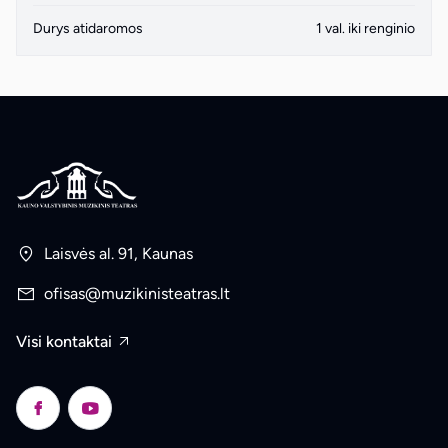
Durys atidaromos
1 val. iki renginio
Laisvės al. 91, Kaunas
ofisas@muzikinisteatras.lt
Visi kontaktai