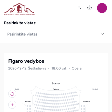
Pasirinkite vietas:
Pasirinkite vietas
Figaro vedybos
2026-12-12, Šeštadienis
18:00 val.
Opera
Scena
Kairė
Dešinė
Parteris
21
20
19
18
3
17
4
16
5
15
6
14
7
13
8
12
9
10
11
22
1
21
2
20
3
19
4
18
5
17
6
16
7
15
8
14
9
10
13
11
12
19
18
1
17
2
16
3
15
4
14
5
13
6
12
7
8
11
10
9
I aukštas
I aukštas
22
1
21
2
20
3
19
4
18
5
17
6
16
7
15
8
14
9
10
13
11
12
23
22
1
21
2
20
3
19
4
18
5
12
1
11
22
17
6
16
7
15
8
14
9
10
13
11
12
20
1
19
2
18
3
17
4
13
2
10
21
16
5
15
6
14
7
13
8
12
9
10
11
23
22
1
21
2
20
3
19
4
3
9
18
5