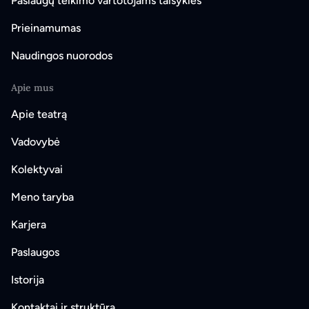
Paslaugų teikimo vartotojams taisyklės
Prieinamumas
Naudingos nuorodos
Apie mus
Apie teatrą
Vadovybė
Kolektyvai
Meno taryba
Karjera
Paslaugos
Istorija
Kontaktai ir struktūra