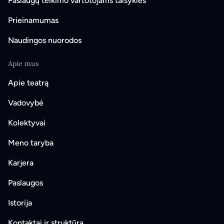
Paslaugų teikimo vartotojams taisyklės
Prieinamumas
Naudingos nuorodos
Apie mus
Apie teatrą
Vadovybė
Kolektyvai
Meno taryba
Karjera
Paslaugos
Istorija
Kontaktai ir struktūra