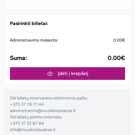
Pasirinkti bilietai:
Administravimo mokestis:
0.00€
Suma:
0.00€
Įdėti į krepšelį
Dėl bilietų rezervavimo elektroniniu paštu
+370 37 78 77 44
administratore@muzikinisteatras.lt
Dėl bilietų pirkimo internetu
+370 37 22 87 84
info@muzikinisteatras.lt