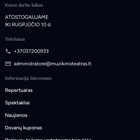
Kasos darbo laikas
ATOSTOGAUJAME
IKI RUGPJŪČIO 10 d.
Telefonas
+37037200933
administratore@muzikinisteatras.lt
Informacija žiūrovams
Repertuaras
Spektakliai
Naujienos
Dovanų kuponas