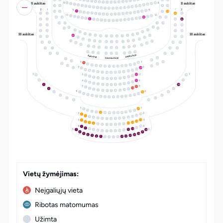
17
6
16
7
15
8
14
9
10
13
II aukštas
II aukštas
11
12
24
1
23
2
22
3
21
4
20
5
15
4
8
19
19
6
18
7
17
8
16
9
15
10
14
11
12
13
19
18
1
16
5
7
18
17
2
16
3
15
4
14
5
1
1
34
37
13
6
12
7
8
11
10
9
22
1
21
2
20
3
6
6
19
4
18
5
17
6
2
2
33
36
16
7
15
8
14
9
10
13
11
12
18
7
5
16
3
32
4
8
19
15
3
9
4
4
31
34
2
10
III aukštas
III aukštas
11
1
1
3
14
20
2
2
3
1
1
2
3
5
5
30
33
21
13
22
12
6
4
23
5
25
5
4
6
6
5
4
6
29
24
24
25
23
7
9
8
8
9
7
7
8
9
7
7
28
31
12
10
11
11
10
12
12
11
10
8
8
27
30
Dešinė ložė
Kairė ložė
26
Centrinė ložė
9
25
10
24
11
28
12
23
22
13
14
21
10
20
15
27
19
16
18
17
26
11
12
25
13
24
14
23
15
22
16
21
20
17
19
18
13
1
12
2
11
3
10
4
9
5
8
6
7
13
1
12
2
11
3
10
4
9
5
8
3
28
6
7
13
1
12
2
4
27
11
3
10
4
9
5
8
6
7
16
5
26
1
15
2
14
3
6
25
13
4
12
5
11
6
10
7
9
8
7
24
8
23
LT
EN
22
9
10
21
20
11
19
12
13
18
15
1
14
2
13
3
12
4
11
5
10
9
6
7
8
15
1
14
2
13
3
12
4
11
5
10
9
6
8
7
15
1
14
2
13
3
18
12
4
1
11
5
10
9
6
8
7
2
17
16
3
15
4
14
5
13
6
12
7
11
8
10
9
Vietų žymėjimas:
Neįgaliųjų vieta
Ribotas matomumas
Užimta