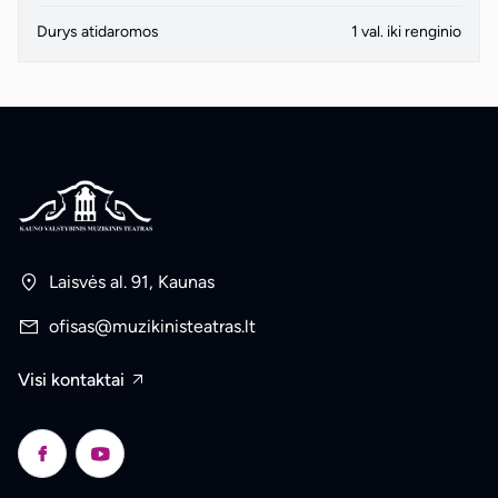
Durys atidaromos
1 val. iki renginio
Laisvės al. 91, Kaunas
ofisas@muzikinisteatras.lt
Visi kontaktai