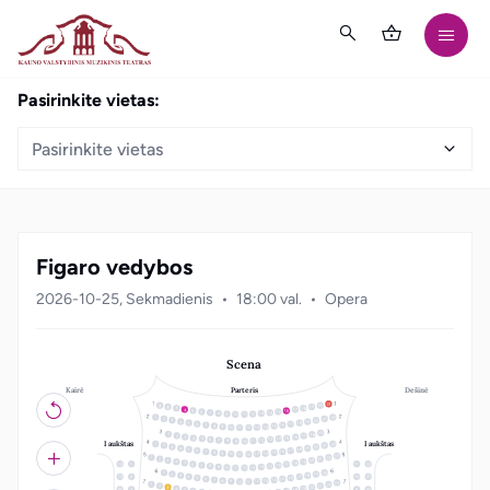
Pasirinkite vietas:
Pasirinkite vietas
Figaro vedybos
2026-10-25, Sekmadienis
18:00 val.
Opera
Scena
Kairė
Dešinė
Parteris
21
20
19
18
3
17
4
16
5
15
6
14
7
13
8
12
9
10
11
22
1
21
2
20
3
19
4
18
5
17
6
16
7
15
8
14
9
10
13
11
12
19
18
1
17
2
16
3
15
4
14
5
13
6
12
7
8
11
10
9
I aukštas
I aukštas
22
1
21
2
20
3
19
4
18
5
17
6
16
7
15
8
14
9
10
13
11
12
23
22
1
21
2
20
3
19
4
18
5
12
1
11
22
17
6
16
7
15
8
14
9
10
13
11
12
20
1
19
2
18
3
17
4
13
2
10
21
16
5
15
6
14
7
13
8
12
9
10
11
23
22
1
21
2
20
3
19
4
3
9
18
5