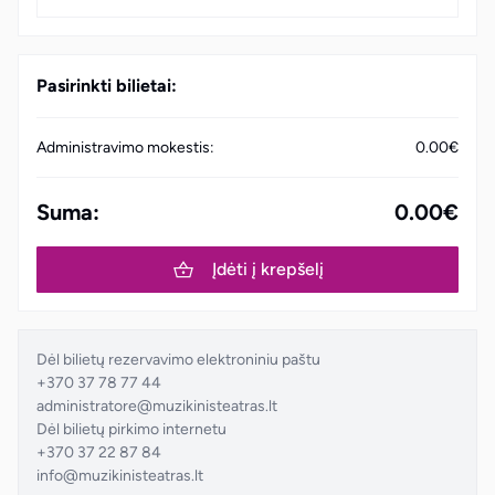
Pasirinkti bilietai:
Administravimo mokestis:
0.00€
Suma:
0.00€
Įdėti į krepšelį
Dėl bilietų rezervavimo elektroniniu paštu
+370 37 78 77 44
administratore@muzikinisteatras.lt
Dėl bilietų pirkimo internetu
+370 37 22 87 84
info@muzikinisteatras.lt