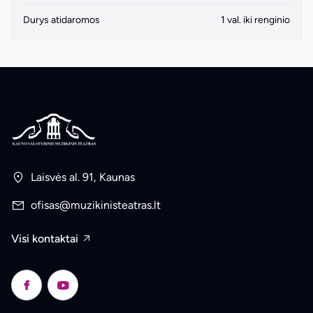
Durys atidaromos
1 val. iki renginio
Laisvės al. 91, Kaunas
ofisas@muzikinisteatras.lt
Visi kontaktai