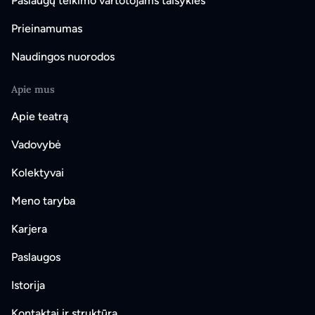
Paslaugų teikimo vartotojams taisyklės
Prieinamumas
Naudingos nuorodos
Apie mus
Apie teatrą
Vadovybė
Kolektyvai
Meno taryba
Karjera
Paslaugos
Istorija
Kontaktai ir struktūra