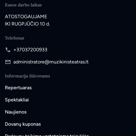
Kasos darbo laikas
ATOSTOGAUJAME
IKI RUGPJŪČIO 10 d.
Telefonas
+37037200933
administratore@muzikinisteatras.lt
Informacija žiūrovams
Repertuaras
Spektakliai
Naujienos
Dovanų kuponas