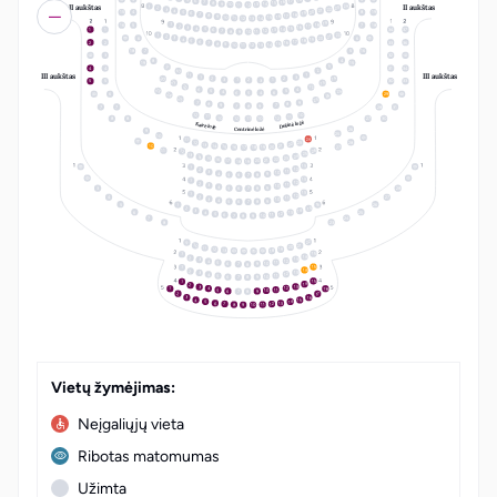
17
6
16
7
15
8
14
9
10
13
II aukštas
II aukštas
11
12
24
1
23
2
22
3
21
4
20
5
15
4
8
19
19
6
18
7
17
8
16
9
15
10
14
11
12
13
19
18
1
16
5
7
18
17
2
16
3
15
4
14
5
1
1
34
37
13
6
12
7
8
11
10
9
22
1
21
2
20
3
6
6
19
4
18
5
17
6
2
2
33
36
16
7
15
8
14
9
10
13
11
12
18
7
5
16
3
32
4
8
19
15
3
9
4
4
31
34
2
10
III aukštas
III aukštas
11
1
1
3
14
20
2
2
3
1
1
2
3
5
5
30
33
21
13
22
12
6
4
23
5
25
5
4
6
6
5
4
6
29
24
24
25
23
7
9
8
8
9
7
7
8
9
7
7
28
31
12
10
11
11
10
12
12
11
10
8
8
27
30
Dešinė ložė
Kairė ložė
26
Centrinė ložė
9
25
10
24
11
28
12
23
22
13
14
21
10
20
15
27
19
16
18
17
26
11
12
25
13
24
14
23
15
22
16
21
20
17
19
18
13
1
12
2
11
3
10
4
9
5
8
6
7
13
1
12
2
11
3
10
4
9
5
8
3
28
6
7
13
1
12
2
4
27
11
3
10
4
9
5
8
6
7
16
5
26
1
15
2
14
3
6
25
13
4
12
5
11
6
10
7
9
8
7
24
8
23
LT
EN
22
9
10
21
20
11
19
12
13
18
15
1
14
2
13
3
12
4
11
5
10
9
6
7
8
15
1
14
2
13
3
12
4
11
5
10
9
6
8
7
15
1
14
2
13
3
18
12
4
1
11
5
10
9
6
8
7
2
17
16
3
15
4
14
5
13
6
12
7
11
8
10
9
Vietų žymėjimas:
Neįgaliųjų vieta
Ribotas matomumas
Užimta