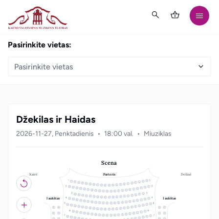
Pasirinkite vietas:
Pasirinkite vietas
Džekilas ir Haidas
2026-11-27, Penktadienis
18:00 val.
Miuziklas
Scena
Kairė
Dešinė
Parteris
21
20
19
18
3
17
4
16
5
15
6
14
7
13
8
12
9
10
11
22
1
21
2
20
3
19
4
18
5
17
6
16
7
15
8
14
9
10
13
11
12
19
18
1
17
2
16
3
15
4
14
5
13
6
12
7
8
11
10
9
I aukštas
I aukštas
22
1
21
2
20
3
19
4
18
5
17
6
16
7
15
8
14
9
10
13
11
12
23
22
1
21
2
20
3
19
4
18
5
12
1
11
22
17
6
16
7
15
8
14
9
10
13
11
12
20
1
19
2
18
3
17
4
13
2
10
21
16
5
15
6
14
7
13
8
12
9
10
11
23
22
1
21
2
20
3
19
4
3
9
18
5