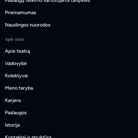
Paslaugų teikimo vartotojams taisyklės
Prieinamumas
Naudingos nuorodos
Apie mus
Apie teatrą
Vadovybė
Kolektyvai
Meno taryba
Karjera
Paslaugos
Istorija
Kontaktai ir struktūra