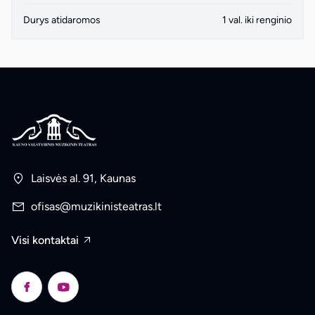
Durys atidaromos
1 val. iki renginio
Laisvės al. 91, Kaunas
ofisas@muzikinisteatras.lt
Visi kontaktai