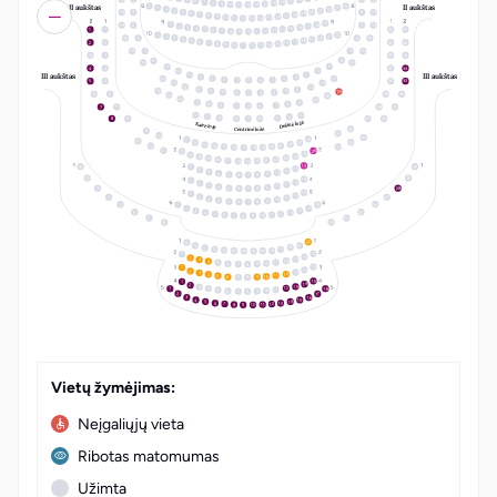
17
6
16
7
15
8
14
9
10
13
II aukštas
II aukštas
11
12
24
1
23
2
22
3
21
4
20
5
15
4
8
19
19
6
18
7
17
8
16
9
15
10
14
11
12
13
19
18
1
16
5
7
18
17
2
16
3
15
4
14
5
1
1
34
37
13
6
12
7
8
11
10
9
22
1
21
2
20
3
6
6
19
4
18
5
17
6
2
2
33
36
16
7
15
8
14
9
10
13
11
12
18
7
5
16
3
32
4
8
19
15
3
9
4
4
31
34
2
10
III aukštas
III aukštas
11
1
1
3
14
20
2
2
3
1
1
2
3
5
5
30
33
21
13
22
12
6
4
23
5
25
5
4
6
6
5
4
6
29
24
24
25
23
7
9
8
8
9
7
7
8
9
7
7
28
31
12
10
11
11
10
12
12
11
10
8
8
27
30
Dešinė ložė
Kairė ložė
26
Centrinė ložė
9
25
10
24
11
28
12
23
22
13
14
21
10
20
15
27
19
16
18
17
26
11
12
25
13
24
14
23
15
22
16
21
20
17
19
18
13
1
12
2
11
3
10
4
9
5
8
6
7
13
1
12
2
11
3
10
4
9
5
8
3
28
6
7
13
1
12
2
4
27
11
3
10
4
9
5
8
6
7
16
5
26
1
15
2
14
3
6
25
13
4
12
5
11
6
10
7
9
8
7
24
8
23
LT
EN
22
9
10
21
20
11
19
12
13
18
15
1
14
2
13
3
12
4
11
5
10
9
6
7
8
15
1
14
2
13
3
12
4
11
5
10
9
6
8
7
15
1
14
2
13
3
18
12
4
1
11
5
10
9
6
8
7
2
17
16
3
15
4
14
5
13
6
12
7
11
8
10
9
Vietų žymėjimas:
Neįgaliųjų vieta
Ribotas matomumas
Užimta