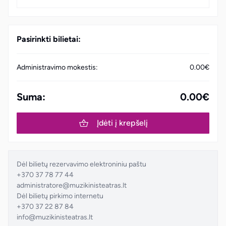
Pasirinkti bilietai:
Administravimo mokestis:
0.00€
Suma:
0.00€
Įdėti į krepšelį
Dėl bilietų rezervavimo elektroniniu paštu
+370 37 78 77 44
administratore@muzikinisteatras.lt
Dėl bilietų pirkimo internetu
+370 37 22 87 84
info@muzikinisteatras.lt