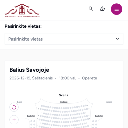
Pasirinkite vietas:
Pasirinkite vietas
Balius Savojoje
2026-12-19, Šeštadienis
18:00 val.
Operetė
Scena
Kairė
Dešinė
Parteris
21
20
19
18
3
17
4
16
5
15
6
14
7
13
8
12
9
10
11
22
1
21
2
20
3
19
4
18
5
17
6
16
7
15
8
14
9
10
13
11
12
19
18
1
17
2
16
3
15
4
14
5
13
6
12
7
8
11
10
9
I aukštas
I aukštas
22
1
21
2
20
3
19
4
18
5
17
6
16
7
15
8
14
9
10
13
11
12
23
22
1
21
2
20
3
19
4
18
5
12
1
11
22
17
6
16
7
15
8
14
9
10
13
11
12
20
1
19
2
18
3
17
4
13
2
10
21
16
5
15
6
14
7
13
8
12
9
10
11
23
22
1
21
2
20
3
19
4
3
9
18
5