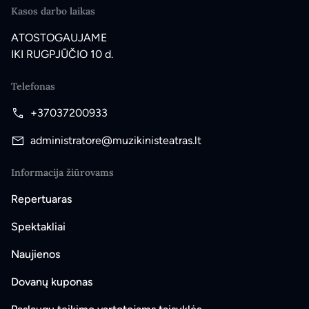
Kasos darbo laikas
ATOSTOGAUJAME
IKI RUGPJŪČIO 10 d.
Telefonas
+37037200933
administratore@muzikinisteatras.lt
Informacija žiūrovams
Repertuaras
Spektakliai
Naujienos
Dovanų kuponas