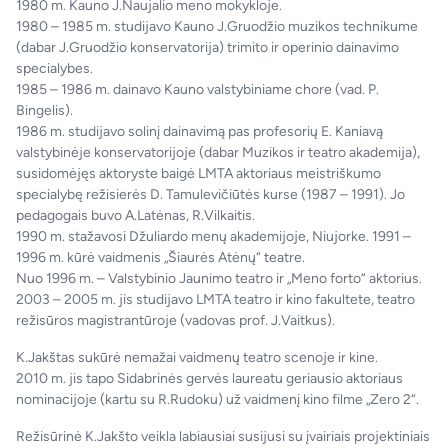
1980 m. Kauno J.Naujalio meno mokykloje.
1980 – 1985 m. studijavo Kauno J.Gruodžio muzikos technikume
(dabar J.Gruodžio konservatorija) trimito ir operinio dainavimo
specialybes.
1985 – 1986 m. dainavo Kauno valstybiniame chore (vad. P.
Bingelis).
1986 m. studijavo solinį dainavimą pas profesorių E. Kaniavą
valstybinėje konservatorijoje (dabar Muzikos ir teatro akademija),
susidomėjęs aktoryste baigė LMTA aktoriaus meistriškumo
specialybę režisierės D. Tamulevičiūtės kurse (1987 – 1991). Jo
pedagogais buvo A.Latėnas, R.Vilkaitis.
1990 m. stažavosi Džuliardo menų akademijoje, Niujorke. 1991 –
1996 m. kūrė vaidmenis „Šiaurės Atėnų“ teatre.
Nuo 1996 m. – Valstybinio Jaunimo teatro ir „Meno forto“ aktorius.
2003 – 2005 m. jis studijavo LMTA teatro ir kino fakultete, teatro
režisūros magistrantūroje (vadovas prof. J.Vaitkus).
K.Jakštas sukūrė nemažai vaidmenų teatro scenoje ir kine.
2010 m. jis tapo Sidabrinės gervės laureatu geriausio aktoriaus
nominacijoje (kartu su R.Rudoku) už vaidmenį kino filme „Zero 2“.
Režisūrinė K.Jakšto veikla labiausiai susijusi su įvairiais projektiniais