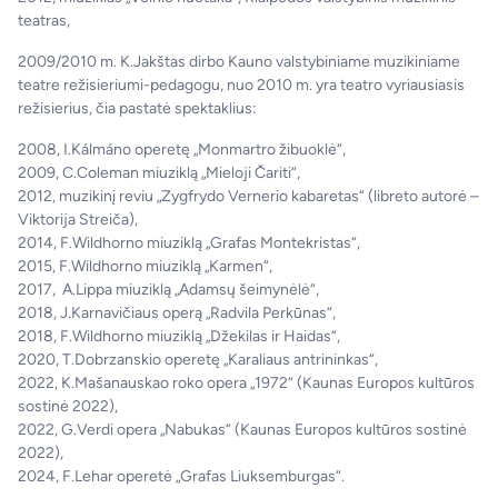
teatras,
2009/2010 m. K.Jakštas dirbo Kauno valstybiniame muzikiniame
teatre režisieriumi-pedagogu, nuo 2010 m. yra teatro vyriausiasis
režisierius, čia pastatė spektaklius:
2008, I.Kálmáno operetę „Monmartro žibuoklė“,
2009, C.Coleman miuziklą „Mieloji Čariti“,
2012, muzikinį reviu „Zygfrydo Vernerio kabaretas“ (libreto autorė –
Viktorija Streiča),
2014, F.Wildhorno miuziklą „Grafas Montekristas“,
2015, F.Wildhorno miuziklą „Karmen“,
2017, A.Lippa miuziklą „Adamsų šeimynėlė“,
2018, J.Karnavičiaus operą „Radvila Perkūnas“,
2018, F.Wildhorno miuziklą „Džekilas ir Haidas“,
2020, T.Dobrzanskio operetę „Karaliaus antrininkas“,
2022, K.Mašanauskao roko opera „1972“ (Kaunas Europos kultūros
sostinė 2022),
2022, G.Verdi opera „Nabukas“ (Kaunas Europos kultūros sostinė
2022),
2024, F.Lehar operetė „Grafas Liuksemburgas“.