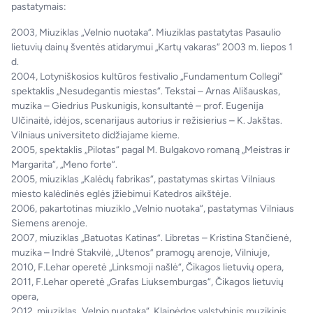
pastatymais:
2003, Miuziklas „Velnio nuotaka“. Miuziklas pastatytas Pasaulio
lietuvių dainų šventės atidarymui „Kartų vakaras“ 2003 m. liepos 1
d.
2004, Lotyniškosios kultūros festivalio „Fundamentum Collegi“
spektaklis „Nesudegantis miestas“. Tekstai – Arnas Ališauskas,
muzika – Giedrius Puskunigis, konsultantė – prof. Eugenija
Ulčinaitė, idėjos, scenarijaus autorius ir režisierius – K. Jakštas.
Vilniaus universiteto didžiajame kieme.
2005, spektaklis „Pilotas“ pagal M. Bulgakovo romaną „Meistras ir
Margarita“, „Meno forte“.
2005, miuziklas „Kalėdų fabrikas“, pastatymas skirtas Vilniaus
miesto kalėdinės eglės įžiebimui Katedros aikštėje.
2006, pakartotinas miuziklo „Velnio nuotaka“, pastatymas Vilniaus
Siemens arenoje.
2007, miuziklas „Batuotas Katinas”. Libretas – Kristina Stančienė,
muzika – Indrė Stakvilė, „Utenos” pramogų arenoje, Vilniuje,
2010, F.Lehar operetė „Linksmoji našlė“, Čikagos lietuvių opera,
2011, F.Lehar operetė „Grafas Liuksemburgas“, Čikagos lietuvių
opera,
2012, miuziklas „Velnio nuotaka“, Klaipėdos valstybinis muzikinis