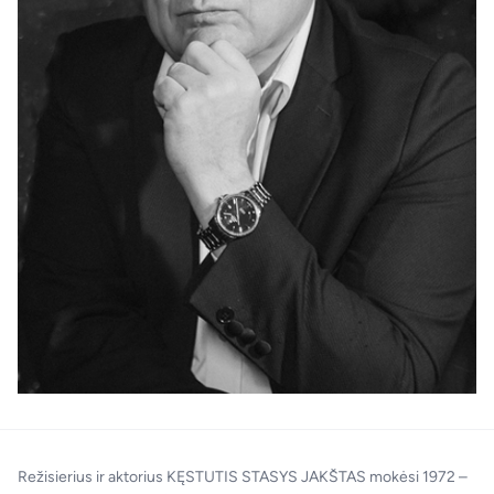
LT
EN
Režisierius ir aktorius KĘSTUTIS STASYS JAKŠTAS mokėsi 1972 –